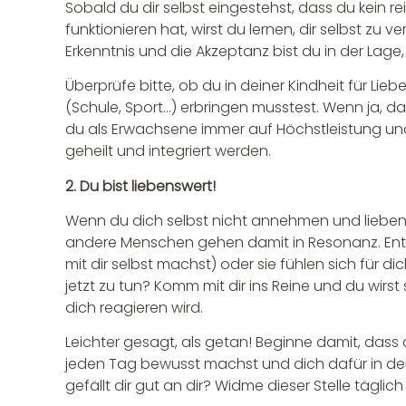
Sobald du dir selbst eingestehst, dass du kein r
funktionieren hat, wirst du lernen, dir selbst zu 
Erkenntnis und die Akzeptanz bist du in der Lage, 
Überprüfe bitte, ob du in deiner Kindheit für L
(Schule, Sport…) erbringen musstest. Wenn ja,
du als Erwachsene immer auf Höchstleistung und P
geheilt und integriert werden.
2. Du bist liebenswert!
Wenn du dich selbst nicht annehmen und lieben
andere Menschen gehen damit in Resonanz. Entw
mit dir selbst machst) oder sie fühlen sich für di
jetzt zu tun? Komm mit dir ins Reine und du wirs
dich reagieren wird.
Leichter gesagt, als getan! Beginne damit, dass 
jeden Tag bewusst machst und dich dafür in den
gefällt dir gut an dir? Widme dieser Stelle täglic