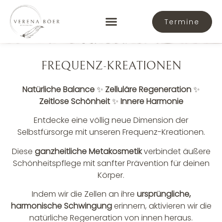
Termine
FREQUENZ-KREATIONEN
FÜR DICH 0€
FREQUENZ-KREATIONEN
Natürliche Balance
✨
Zelluläre Regeneration
✨
Zeitlose Schönheit
✨
Innere Harmonie
Entdecke eine völlig neue Dimension der
Selbstfürsorge mit unseren Frequenz-Kreationen.
Diese
ganzheitliche Metakosmetik
verbindet äußere
Schönheitspflege mit sanfter Prävention für deinen
Körper.
Indem wir die Zellen an ihre
ursprüngliche,
harmonische Schwingung
erinnern, aktivieren wir die
natürliche Regeneration von innen heraus.